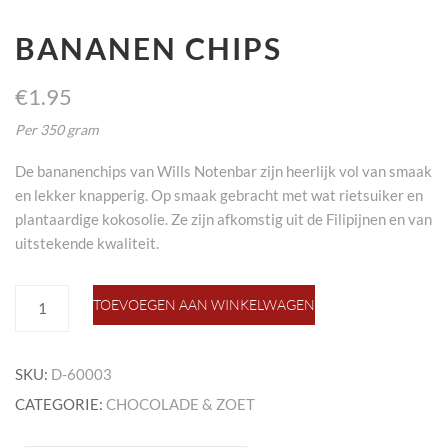
BANANEN CHIPS
€
1.95
Per 350 gram
De bananenchips van Wills Notenbar zijn heerlijk vol van smaak
en lekker knapperig. Op smaak gebracht met wat rietsuiker en
plantaardige kokosolie. Ze zijn afkomstig uit de Filipijnen en van
uitstekende kwaliteit.
bananen
TOEVOEGEN AAN WINKELWAGEN
chips
aantal
SKU:
D-60003
CATEGORIE:
CHOCOLADE & ZOET