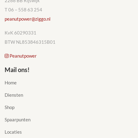
2288 BB Rijswijk
T 06 – 558 63 254
peanutpower@ziggo.nl
KvK 60290331
BTW NL853846315B01
Peanutpower
Mail ons!
Home
Diensten
Shop
Spaarpunten
Locaties