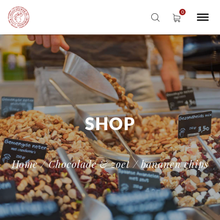
SHOP
Home
/
Chocolade & zoet
/ bananen chips