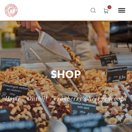
SHOP
Home
/
Ontbijt
/ cranberry’s heel gedroogd