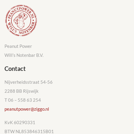
Peanut Power
Will’s Notenbar B.V.
Contact
Nijverheidsstraat 54-56
2288 BB Rijswijk
T 06 – 558 63 254
peanutpower@ziggo.nl
KvK 60290331
BTW NL853846315B01