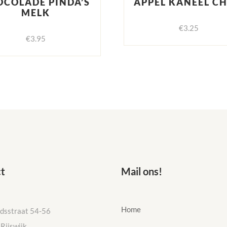
OCOLADE PINDA’S
APPEL KANEEL CH
MELK
€
3.25
€
3.95
t
Mail ons!
Home
idsstraat 54-56
Rijswijk