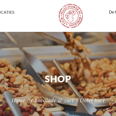
De h
OCATIES
SHOP
Home
/
Chocolade & zoet
/ Dolci baci