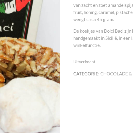
van zacht en zoet amandelspi
fruit, honing, caramel, pistach
weegt circa 45 gram.
De koekjes van Dolci Baci zij
handgemaakt in Sicilië, in een 
winkelfunctie.
Uitverkocht
CATEGORIE:
CHOCOLADE &