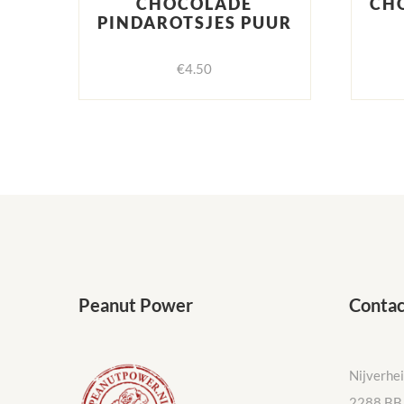
CHOCOLADE
CH
PINDAROTSJES PUUR
€
4.50
Peanut Power
Contac
Nijverhe
2288 BB 