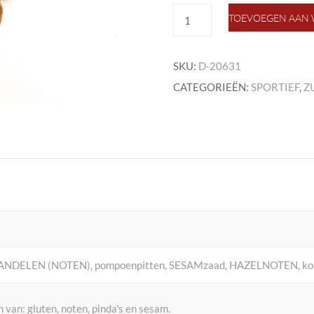
healthy
TOEVOEGEN AAN
disks
dadel
aantal
SKU:
D-20631
CATEGORIEËN:
SPORTIEF
,
Z
MANDELEN (NOTEN), pompoenpitten, SESAMzaad, HAZELNOTEN, kokos
van: gluten, noten, pinda's en sesam.