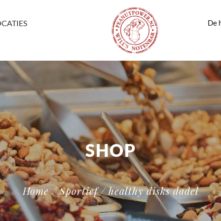
De h
OCATIES
SHOP
Home
/
Sportief
/ healthy disks dadel