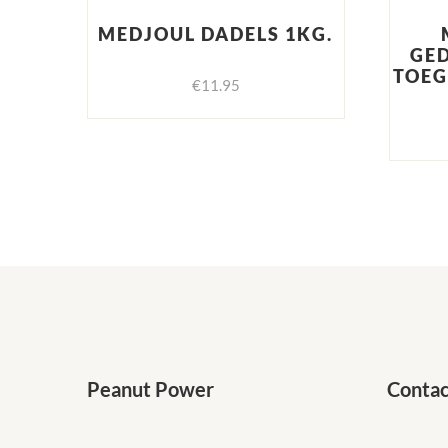
MEDJOUL DADELS 1KG.
GE
TOEG
€
11.95
Peanut Power
Contac