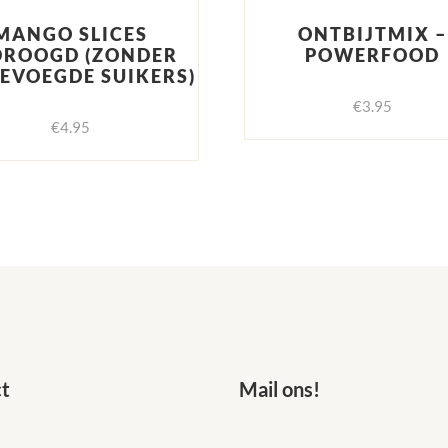
MANGO SLICES
ONTBIJTMIX –
DROOGD (ZONDER
POWERFOOD
EVOEGDE SUIKERS)
€
3.95
€
4.95
t
Mail ons!