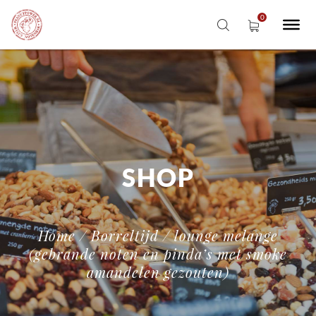
SHOP
Home
/
Borreltijd
/ lounge melange
(gebrande noten en pinda’s met smoke
amandelen gezouten)