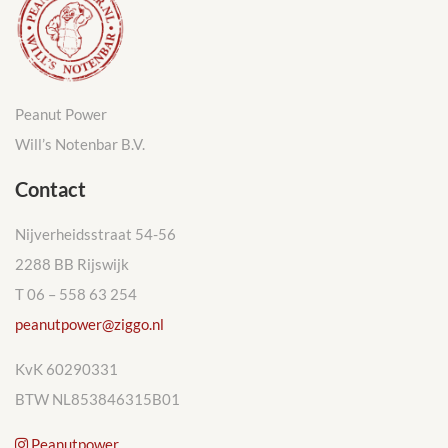
Peanut Power
Will’s Notenbar B.V.
Contact
Nijverheidsstraat 54-56
2288 BB Rijswijk
T 06 – 558 63 254
peanutpower@ziggo.nl
KvK 60290331
BTW NL853846315B01
Peanutpower