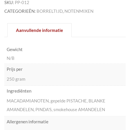
SKU:
PP-012
en
CATEGORIEËN:
BORRELTIJD
,
NOTENMIXEN
pinda's
met
smoke
Aanvullende informatie
amandelen
gezouten)
aantal
Gewicht
N/B
Prijs per
250 gram
Ingrediënten
MACADAMIANOTEN, gepelde PISTACHE, BLANKE
AMANDELEN, PINDA'S, smokehouse AMANDELEN
Allergenen informatie