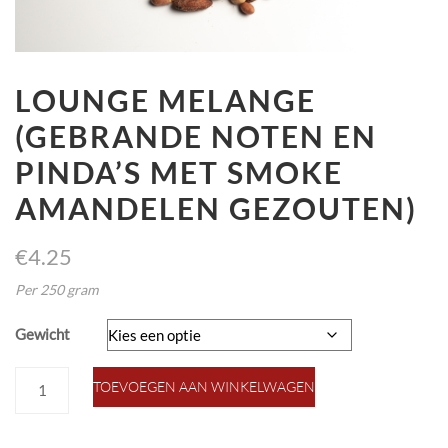
LOUNGE MELANGE
(GEBRANDE NOTEN EN
PINDA’S MET SMOKE
AMANDELEN GEZOUTEN)
€
4.25
Per 250 gram
Gewicht
lounge
TOEVOEGEN AAN WINKELWAGEN
melange
(gebrande
noten