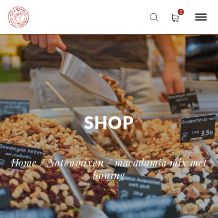
SHOP
Home
/
Notenmixen
/ macadamia mix met
honing