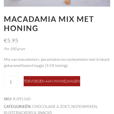
MACADAMIA MIX MET
HONING
€
5.95
Per 200 gram
Mix van macadamia’s, pecannoten en cashewnoten met krokant
gekaramelliseerd laagje (3.5% honing).
macadamia
TOEVOEGEN AAN WINKELWAGEN
mix
met
honing
SKU:
R-091160
aantal
CATEGORIEËN:
CHOCOLADE & ZOET
,
NOTENMIXEN
,
RIJSTCRACKERS & SNACKS