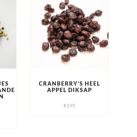
JES
CRANBERRY’S HEEL
ANDE
APPEL DIKSAP
N
€
3.95