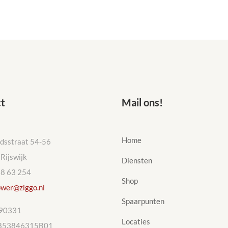
t
Mail ons!
Home
idsstraat 54-56
Rijswijk
Diensten
58 63 254
Shop
wer@ziggo.nl
Spaarpunten
90331
Locaties
853846315B01