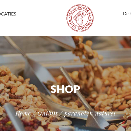
De h
OCATIES
SHOP
Home
/
Ontbijt
/ paranoten naturel