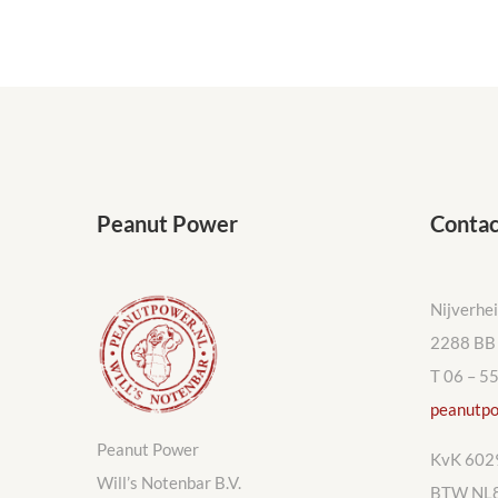
Peanut Power
Contac
Nijverhe
2288 BB 
T 06 – 5
peanutpo
Peanut Power
KvK 602
Will’s Notenbar B.V.
BTW NL