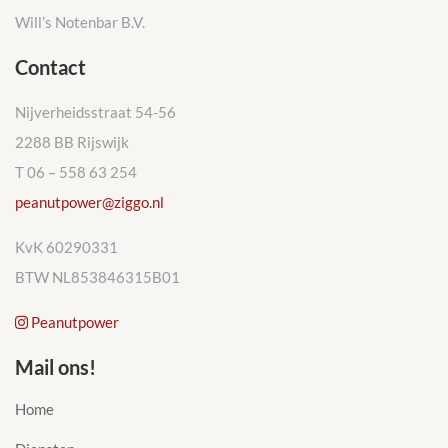
Will’s Notenbar B.V.
Contact
Nijverheidsstraat 54-56
2288 BB Rijswijk
T 06 – 558 63 254
peanutpower@ziggo.nl
KvK 60290331
BTW NL853846315B01
Peanutpower
Mail ons!
Home