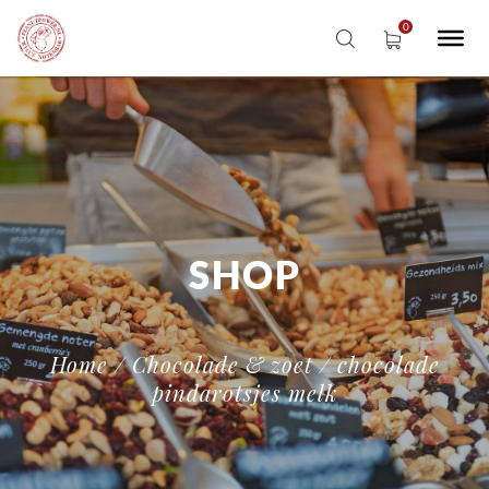
SHOP
Home
/
Chocolade & zoet
/ chocolade
pindarotsjes melk