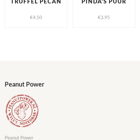
TRUFFEL PECAN
PINDA’S PUUR
€
4.50
€
3.95
Peanut Power
Peanut Power