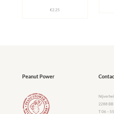
€
2.25
Peanut Power
Contac
Nijverhe
2288 BB 
T 06 – 5