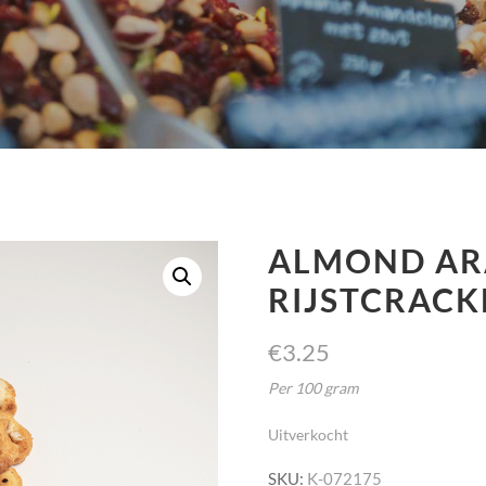
ALMOND AR
RIJSTCRACK
€
3.25
Per 100 gram
Uitverkocht
SKU:
K-072175