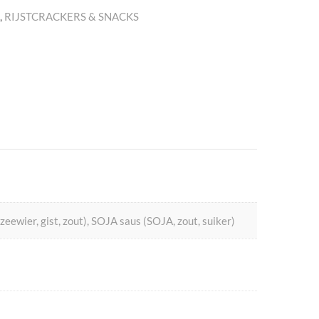
D
,
RIJSTCRACKERS & SNACKS
eewier, gist, zout), SOJA saus (SOJA, zout, suiker)