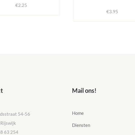
€
2.25
€
3.95
t
Mail ons!
Home
idsstraat 54-56
Rijswijk
Diensten
58 63 254