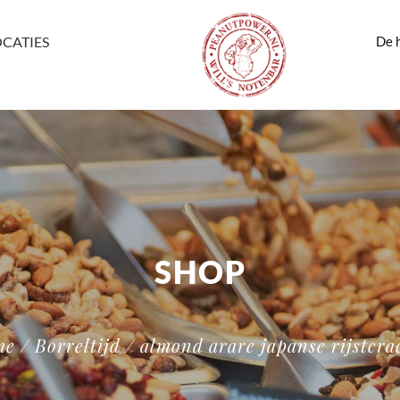
De h
OCATIES
SHOP
me
/
Borreltijd
/ almond arare japanse rijstcra