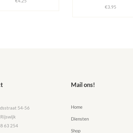
€
4.25
€
3.95
t
Mail ons!
Home
idsstraat 54-56
Rijswijk
Diensten
58 63 254
Shop