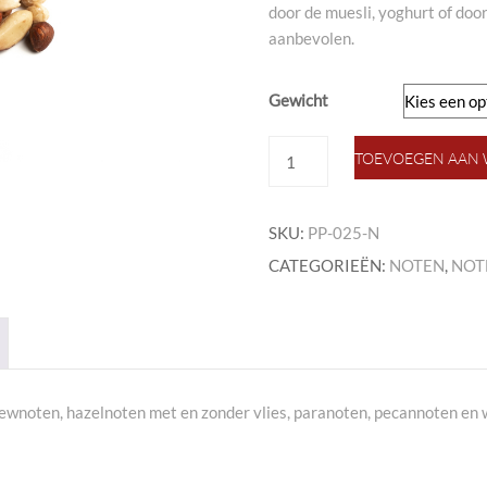
door de muesli, yoghurt of doo
aanbevolen.
Gewicht
gemengde
TOEVOEGEN AAN
noten
naturel
aantal
SKU:
PP-025-N
CATEGORIEËN:
NOTEN
,
NOT
ewnoten, hazelnoten met en zonder vlies, paranoten, pecannoten en 