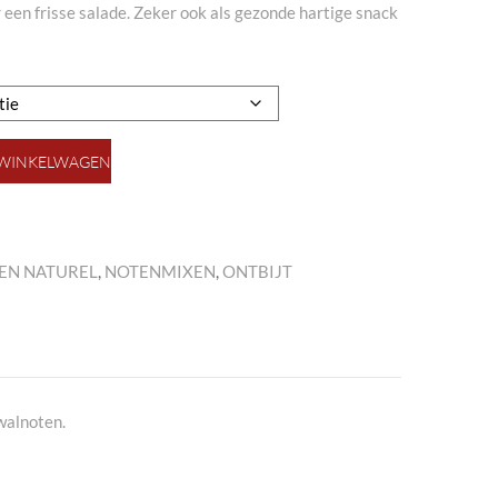
r een frisse salade. Zeker ook als gezonde hartige snack
 WINKELWAGEN
EN NATUREL
,
NOTENMIXEN
,
ONTBIJT
walnoten.