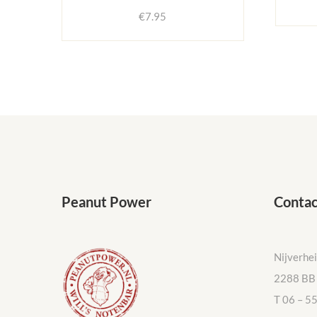
€
7.95
Peanut Power
Contac
Nijverhe
2288 BB 
T 06 – 5