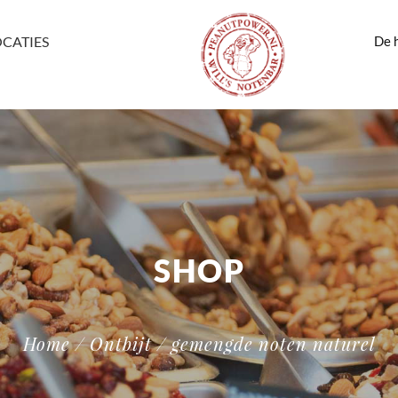
De h
OCATIES
SHOP
Home
/
Ontbijt
/ gemengde noten naturel