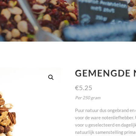
GEMENGDE 
€
5.25
Per 250 gram
Puur natuur dus ongebrand en 
voor de ware notenliefhebber. 
voor u geselecteerd en dagelij
natuurlijk samenstelling prima