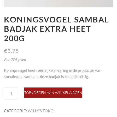
KONINGSVOGEL SAMBAL
BADJAK EXTRA HEET
200G
€
3.75
Per 375 gram
Koningsvogel heeft een rijke ervaring in de productie van
smaakvolle sambals, deze badjak is redelijk pittig.
koningsvogel
TOEVOEGEN AAN WINKELWAGEN
sambal
badjak
extra
CATEGORIE:
WILLY'S TOKO!
heet