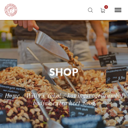
SHOP
Home
/
Willy's Toko!
/ koningsvogel sambal
badjak extra heet 200g