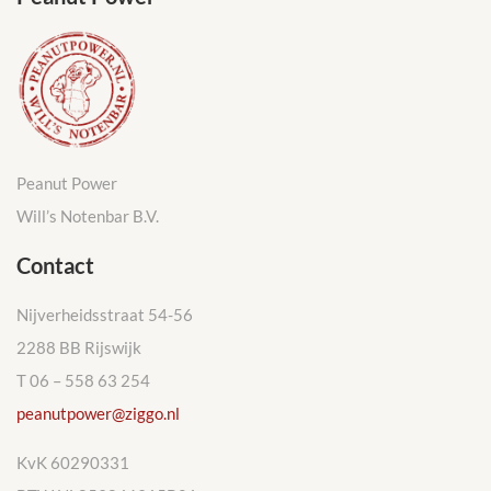
Peanut Power
Will’s Notenbar B.V.
Contact
Nijverheidsstraat 54-56
2288 BB Rijswijk
T 06 – 558 63 254
peanutpower@ziggo.nl
KvK 60290331