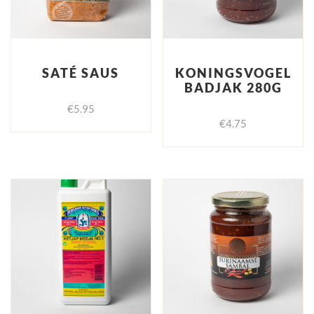
SATÉ SAUS
KONINGSVOGEL
BADJAK 280G
€
5.95
€
4.75