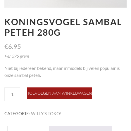
KONINGSVOGEL SAMBAL
PETEH 280G
€
6.95
Per 375 gram
Niet bij iedereen bekend, maar inmiddels bij velen populair is
onze sambal peteh.
koningsvogel
TOEVOEGEN AAN WINKELWAGEN
sambal
peteh
280g
CATEGORIE:
WILLY'S TOKO!
aantal