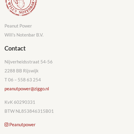
Peanut Power
Will’s Notenbar B.V.
Contact
Nijverheidsstraat 54-56
2288 BB Rijswijk
T 06 – 558 63 254
peanutpower@ziggo.nl
KvK 60290331
BTW NL853846315B01
Peanutpower