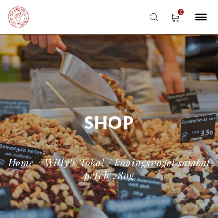
SHOP
Home
/
Willy's Toko!
/ koningsvogel sambal
peteh 280g